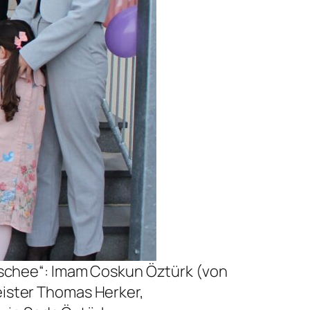
schee“: Imam Coskun Öztürk (von
meister Thomas Herker,