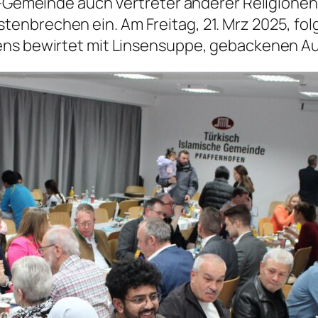
b-Gemeinde auch Vertreter anderer Religionen,
nbrechen ein. Am Freitag, 21. Mrz 2025, folg
ens bewirtet mit Linsensuppe, gebackenen A