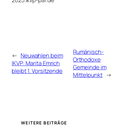
2025.ikvp-paf.de
Rumänisch-
←
Neuwahlen beim
Orthodoxe
IKVP: Marita Emrich
Gemeinde im
bleibt 1. Vorsitzende
Mittelpunkt
→
WEITERE BEITRÄGE